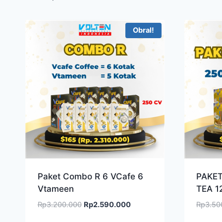
Obral!
Paket Combo R 6 VCafe 6
PAKE
Vtameen
TEA 1
Harga
Harga
Rp
3.200.000
Rp
2.590.000
Rp
3.50
aslinya
saat