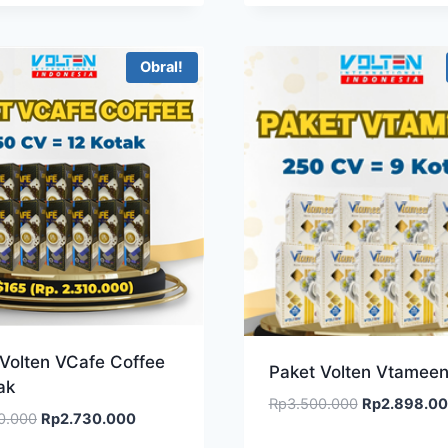
adalah:
ini
adalah:
Rp3.500.000.
adalah:
Rp3.200.000
Rp2.730.000.
Obral!
 Volten VCafe Coffee
Paket Volten Vtameen
ak
Harga
Rp
3.500.000
Rp
2.898.0
Harga
Harga
0.000
Rp
2.730.000
aslinya
aslinya
saat