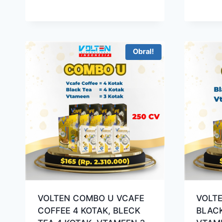
Rp3.250.000.
adalah:
Rp2.975.000.
Obral!
VOLTEN COMBO U VCAFE
VOLT
COFFEE 4 KOTAK, BLECK
BLACK