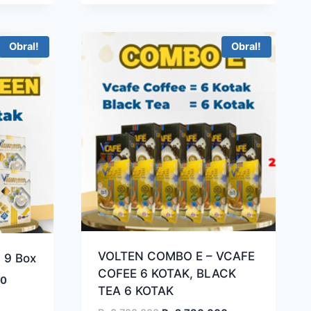
Rp3.600.000.
adalah:
ini
Rp3.013.500.
.
adalah:
Rp2.730.000.
Obral!
Obral!
VOLTEN COMBO E – VCAFE
 9 Box
COFEE 6 KOTAK, BLACK
Harga
00
TEA 6 KOTAK
saat