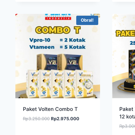
adalah:
ini
Rp3.200.000.
adalah:
Rp2.590.000.
Obral!
Paket Volten Combo T
Paket
12 kot
Harga
Harga
Rp
3.250.000
Rp
2.975.000
aslinya
saat
Rp
3.00
adalah:
ini