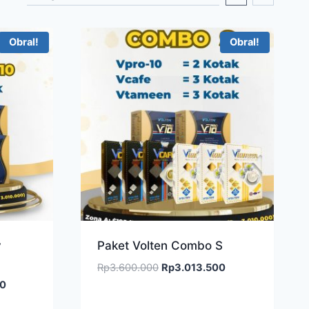
Obral!
Obral!
y
Paket Volten Combo S
Harga
Harga
Rp
3.600.000
Rp
3.013.500
aslinya
saat
Harga
00
adalah:
ini
saat