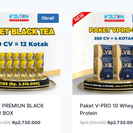
Obral!
T PREMIUN BLACK
Paket V-PRO 10 Whe
2 BOX
Protein
Harga
Harga
Harga
0.000
Rp
2.730.000
Rp
3.200.000
Rp
2.730.0
aslinya
saat
aslinya