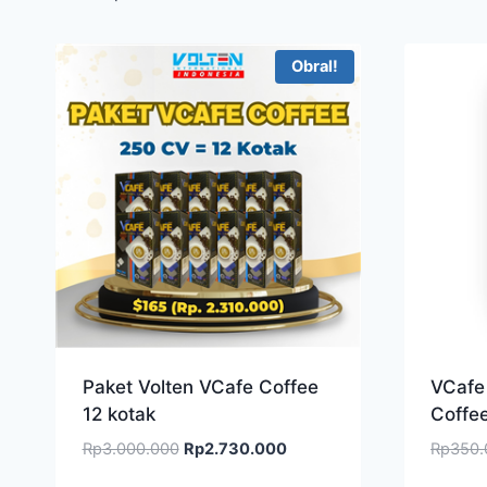
Obral!
Paket Volten VCafe Coffee
VCafe 
12 kotak
Coffe
Harga
Harga
Rp
3.000.000
Rp
2.730.000
Rp
350.
aslinya
saat