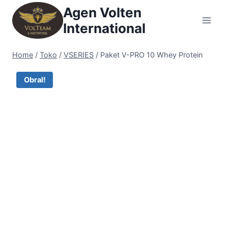
Skip
Agen Volten
to
International
content
Home
/
Toko
/
VSERIES
/
Paket V-PRO 10 Whey Protein
Obral!