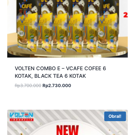
VOLTEN COMBO E – VCAFE COFEE 6
KOTAK, BLACK TEA 6 KOTAK
Harga
Harga
Rp
3.700.000
Rp
2.730.000
aslinya
saat
adalah:
ini
Rp3.700.000.
adalah:
Rp2.730.000.
Obral!