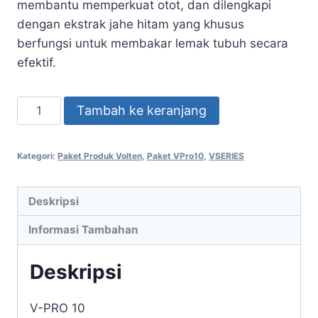
membantu memperkuat otot, dan dilengkapi
dengan ekstrak jahe hitam yang khusus
berfungsi untuk membakar lemak tubuh secara
efektif.
Kuantitas
Tambah ke keranjang
Paket
V-
Kategori:
Paket Produk Volten
,
Paket VPro10
,
VSERIES
PRO
10
Whey
Deskripsi
Protein
Informasi Tambahan
Deskripsi
V-PRO 10