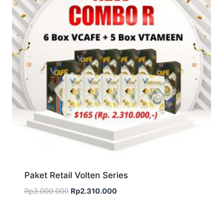
Paket Retail Volten Series
Harga
Harga
Rp
3.000.000
Rp
2.310.000
aslinya
saat
adalah:
ini