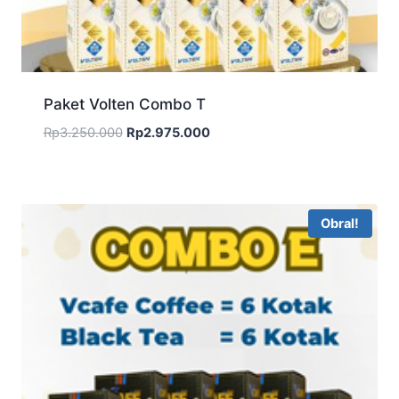
Paket Volten Combo T
Harga
Harga
Rp
3.250.000
Rp
2.975.000
aslinya
saat
adalah:
ini
Rp3.250.000.
adalah:
Rp2.975.000.
Obral!