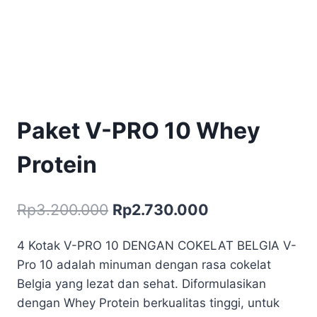
Paket V-PRO 10 Whey
Protein
Harga
Harga
Rp
3.200.000
Rp
2.730.000
aslinya
saat
4 Kotak V-PRO 10 DENGAN COKELAT BELGIA V-
adalah:
ini
Pro 10 adalah minuman dengan rasa cokelat
Rp3.200.000.
adalah:
Belgia yang lezat dan sehat. Diformulasikan
Rp2.730.000.
dengan Whey Protein berkualitas tinggi, untuk