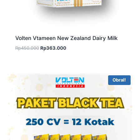
Volten Vtameen New Zealand Dairy Milk
Harga
Harga
Rp
450.000
Rp
363.000
aslinya
saat
adalah:
ini
Rp450.000.
adalah:
Rp363.000.
Obral!