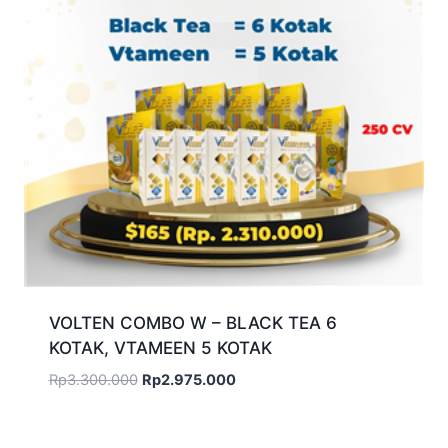
VOLTEN COMBO W – BLACK TEA 6
KOTAK, VTAMEEN 5 KOTAK
Harga
Harga
Rp
3.300.000
Rp
2.975.000
aslinya
saat
adalah:
ini