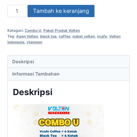
Rp2.786.000.
Kuantitas
Tambah ke keranjang
VOLTEN
COMBO
Kategori:
Combo U
,
Paket Produk Volten
U
Tag:
Agen Volten
,
black tea
,
coffee
,
paket volten
,
vcafe
,
Volten
VCAFE
indonesia
,
vtameen
COFFEE
4
Deskripsi
KOTAK,
Informasi Tambahan
BLECK
TEA
Deskripsi
4
KOTAK,
VTAMEEN
3
KOTAK