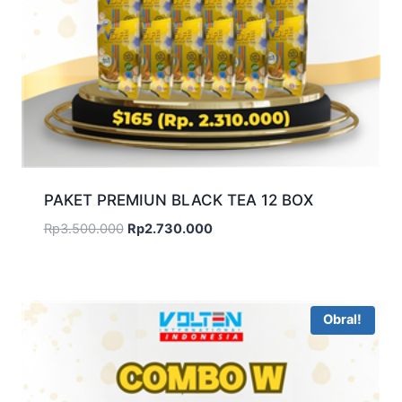
PAKET PREMIUN BLACK TEA 12 BOX
Harga
Harga
Rp
3.500.000
Rp
2.730.000
aslinya
saat
adalah:
ini
Rp3.500.000.
adalah:
Rp2.730.000.
Obral!