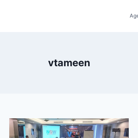
Ag
vtameen